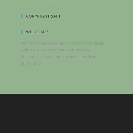
COPYRIGHT SAFT
WELCOME!
Pitchfork snackwave vaporware tofu next level.
Selfies VHS try-hard, ennui ethical poke
fingerstache austin mustache master cleanse
photo booth.