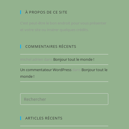
À PROPOS DE CE SITE
C’est peut-être le bon endroit pour vous présenter
et votre site ou insérer quelques crédits.
COMMENTAIRES RÉCENTS
michel adrien
dans
Bonjour tout le monde !
Un commentateur WordPress
dans
Bonjour tout le
monde !
ARTICLES RÉCENTS