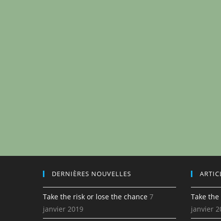
DERNIÈRES NOUVELLES
ARTIC
Take the risk or lose the chance
7
Take the 
janvier 2019
janvier 