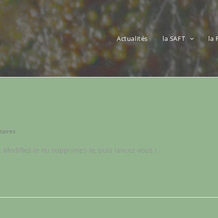
Actualités
la SAFT
la
aires
 Modifiez-le ou supprimez-le, puis lancez-vous !